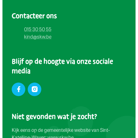
Contacteer ons
Adres
Tel.
015 30 50 55
E-mail
kind
@
skw.be
Blijf op de hoogte via onze sociale
media
Facebook
Instagram
Niet gevonden wat je zocht?
Kijk eens op de gemeentelijke website van Sint-
Katelijne-Waver:
www.skw.be